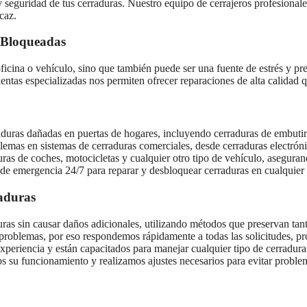
y seguridad de tus cerraduras. Nuestro equipo de cerrajeros profesional
caz.
 Bloqueadas
icina o vehículo, sino que también puede ser una fuente de estrés y p
ientas especializadas nos permiten ofrecer reparaciones de alta calidad 
duras dañadas en puertas de hogares, incluyendo cerraduras de embutir,
emas en sistemas de cerraduras comerciales, desde cerraduras electrónic
ras de coches, motocicletas y cualquier otro tipo de vehículo, aseguran
 de emergencia 24/7 para reparar y desbloquear cerraduras en cualquier
raduras
ras sin causar daños adicionales, utilizando métodos que preservan tant
problemas, por eso respondemos rápidamente a todas las solicitudes, p
experiencia y están capacitados para manejar cualquier tipo de cerradur
os su funcionamiento y realizamos ajustes necesarios para evitar proble