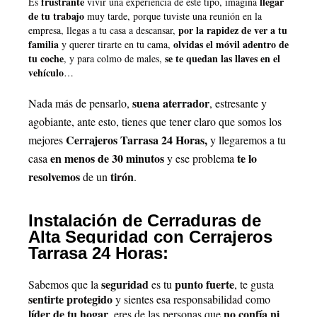
frustrante
llegar
Es
vivir una experiencia de este tipo, imagina
de tu trabajo
muy tarde, porque tuviste una reunión en la
por la rapidez de ver a tu
empresa, llegas a tu casa a descansar,
familia
olvidas el móvil adentro de
y querer tirarte en tu cama,
tu coche
se te quedan las llaves en el
, y para colmo de males,
vehículo
…
suena aterrador
Nada más de pensarlo,
, estresante y
agobiante, ante esto, tienes que tener claro que somos los
Cerrajeros Tarrasa 24 Horas,
mejores
y llegaremos a tu
en menos de 30 minutos
te lo
casa
y ese problema
resolvemos
tirón
de un
.
Instalación de Cerraduras de
Alta Seguridad con Cerrajeros
Tarrasa 24 Horas:
seguridad
punto fuerte
Sabemos que la
es tu
, te gusta
sentirte protegido
y sientes esa responsabilidad como
líder de tu hogar
no confía ni
, eres de las personas que