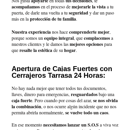
apoyarte
tus decisiones
Nos gusta
en todas
, te
acompañamos
mejorarle la vista
en el proceso de
a tu
seguridad
puerta, de darle una vuelta a tu
y dar un paso
protección de tu familia
más en la
.
Nuestra experiencia
comprenderte mejor
nos hace
,
equipo integral
complacemos
porque somos un
, que
a
mejores opciones
nuestros clientes y le damos las
para
resalte la estética
hogar
que
de su
.
Apertura de Cajas Fuertes con
Cerrajeros Tarrasa 24 Horas:
No hay nada mejor que tener todos tus documentos,
resguardados
llaves, dinero para emergencias,
bajo una
caja fuerte
se nos olvida
. Pero cuando por cosas del azar,
la combinación
, o nos ocurre algún incidente que no nos
se vuelve todo un caos
permita abrirla normalmente,
.
necesitamos lanzar un S.O.S
En ese momento
a viva voz