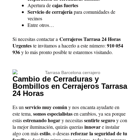
cajas fuertes
Apertura de
Servicio de cerrajería
para comunidades de
vecinos
Entre otros…
Cerrajeros Tarrasa 24 Horas
S
i necesitas contactar a
Urgentes
910 054
te invitamos a hacerlo a este número:
936
y lo más pronto posible te estaremos visitando.
Cambio de Cerraduras y
Bombillos en Cerrajeros Tarrasa
24 Horas
servicio muy común
Es un
y nos encanta ayudarte en
somos especialistas
este tema,
en cambios, ya sea porque
estrenando hogar
sentirte seguro
estás
y necesitas
y con
innovar
la mejor iluminación, quizás querías
e instalar
estilo
reforzar la seguridad de tu
algo con más
, o deseas
familia
y decidiste mirar otras opciones,
todas las razones