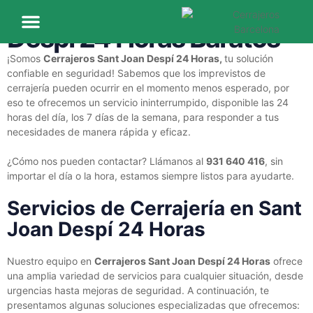
Cerrajeros Sant Joan
Despí 24 Horas Baratos
Nuestras Ubicaciones
Sobre Nosotros
¡Somos
Cerrajeros Sant Joan Despí 24 Horas,
tu solución
confiable en seguridad! Sabemos que los imprevistos de
cerrajería pueden ocurrir en el momento menos esperado, por
eso te ofrecemos un servicio ininterrumpido, disponible las 24
horas del día, los 7 días de la semana, para responder a tus
necesidades de manera rápida y eficaz.
¿Cómo nos pueden contactar? Llámanos al
931 640 416
, sin
importar el día o la hora, estamos siempre listos para ayudarte.
Servicios de Cerrajería en Sant
Joan Despí 24 Horas
Nuestro equipo en
Cerrajeros Sant Joan Despí 24 Horas
ofrece
una amplia variedad de servicios para cualquier situación, desde
urgencias hasta mejoras de seguridad. A continuación, te
presentamos algunas soluciones especializadas que ofrecemos: